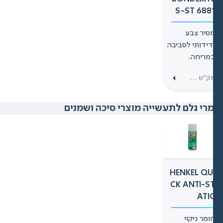
S-ST 688
סיר צבע
דידותי לסביבה
מריחה.
מק”ט 252688400025
רי גלם לתעשייה מוצרי סיכה ושמנים
HENKEL QU
CK ANTI-S
ATI
ומר ניקוי