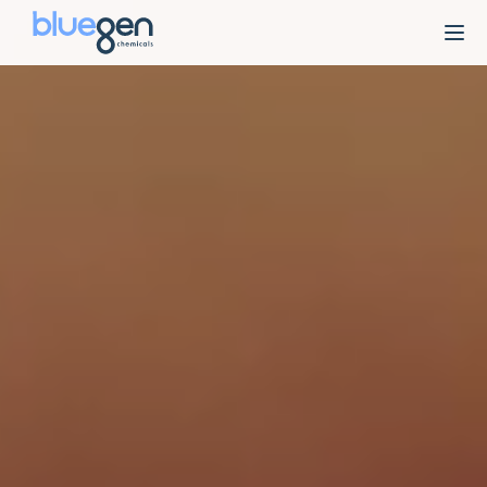
Ski
t
conten