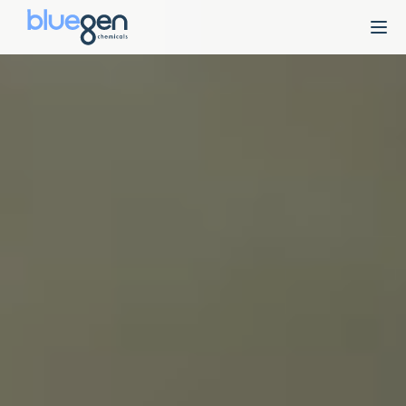
Ski
t
conten