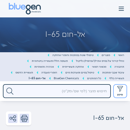
Ski
t
conten
אל-חום 65-I
ראשי
מוצרים
טיפולי שטח במתכות וחומרי אחזקה
נוזלי קירור על בסיס אתילן/פרופילן גליקול
תעופה חלל ותעשייה ביטחונית
תחבורה
מכשור רפואי
אחזקה תעשייתית
אנרגיה ותשתיות
עיבוד שבבי ומתכות
טיפול במים ומערכות מים
חומרי מעבדה
תעשיית הדפוס
תעשייה כללי
כל המותגים
BlueGen Chemicals
אל-חום 65-I
סינון
אל-חום 65-I