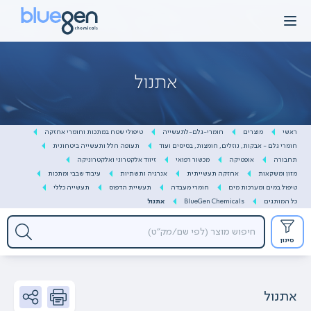
Ski
t
conten
אתנול
ראשי
מוצרים
חומרי-גלם-לתעשייה
טיפולי שטח במתכות וחומרי אחזקה
חומרי גלם - אבקות, נוזלים, חומצות, בסיסים ועוד
תעופה חלל ותעשייה ביטחונית
תחבורה
אופטיקה
מכשור רפואי
זיווד אלקטרוני ואלקטרוניקה
מזון ומשקאות
אחזקה תעשייתית
אנרגיה ותשתיות
עיבוד שבבי ומתכות
טיפול במים ומערכות מים
חומרי מעבדה
תעשיית הדפוס
תעשייה כללי
כל המותגים
BlueGen Chemicals
אתנול
סינון
אתנול