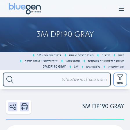
Ski
t
conten
3M DP190 GRAY
ראשי
מוצרים
מוצרי הדבקה ואיטום
דבקים ואטימה - 3M
תעופה חלל ותעשייה ביטחונית
מכשור רפואי
זיווד אלקטרוני ואלקטרוניקה
חומרי מעבדה
כל המותגים
3M
3M DP190 GRAY
סינון
3M DP190 GRAY