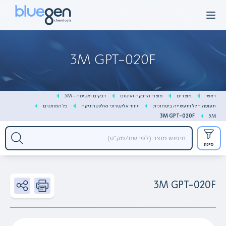
Ski
t
conten
3M GPT-020F
ראשי
מוצרים
מוצרי הדבקה ואיטום
דבקים ואטימה - 3M
תעופה חלל ותעשייה ביטחונית
זיווד אלקטרוני ואלקטרוניקה
כל המותגים
3M GPT-020F
3M
סינון
3M GPT-020F