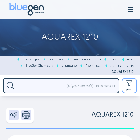
Ski
t
conten
AQUAREX 1210
ראשי
מוצרים
כימיקלים לטיפול במים
מכשור רפואי
מזון ומשקאות
אחזקה תעשייתית
תעשייה כללי
כל המותגים
BlueGen Chemicals
AQUAREX 1210
סינון
AQUAREX 1210