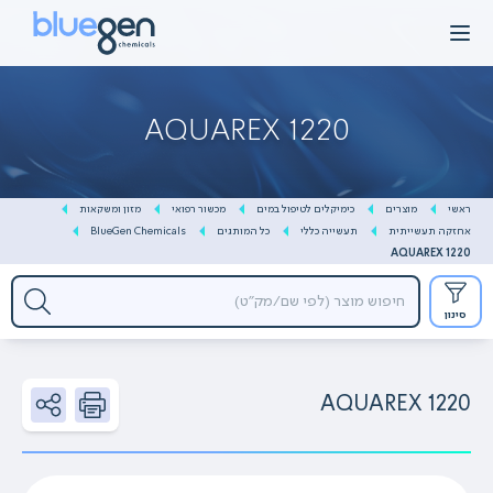
Ski
t
conten
AQUAREX 1220
ראשי
מוצרים
כימיקלים לטיפול במים
מכשור רפואי
מזון ומשקאות
אחזקה תעשייתית
תעשייה כללי
כל המותגים
BlueGen Chemicals
AQUAREX 1220
סינון
AQUAREX 1220