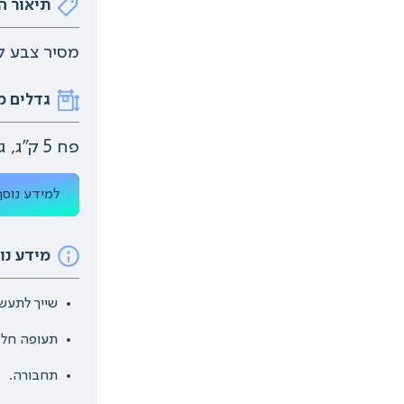
תיאור ה
מסיר צבע למ
גדלים מ
פח 5 ק"ג, ג'ריקן 25 ק"ג.
למידע נוסף
מידע נו
שייך לתעשי
תעופה חלל 
תחבורה.