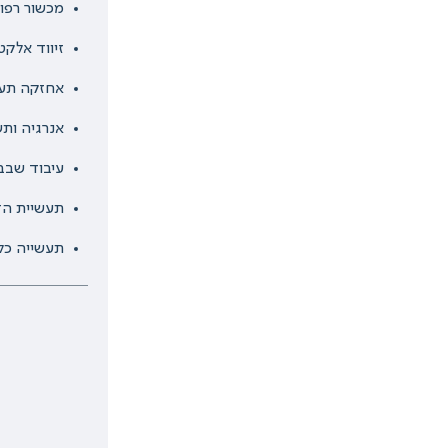
מכשור רפוא
זיווד אלקט
אחזקה תעש
אנרגיה ותש
עיבוד שבבי
תעשיית הד
תעשייה כלל