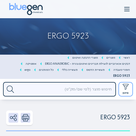
Ski
t
conten
ERGO 5923
ראשי
מוצרים
מוצרי הדבקה ואיטום
דבקים אנארוביים לנעילת תבריגים ואיטום צנרת - ERGO ANAEROBIC
אופטיקה
חומרי מעבדה
תעשיית הדפוס
תעשייה כללי
כל המותגים
ergo
ERGO 5923
סינון
ERGO 5923