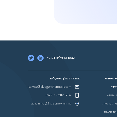
הצטרפו אלינו גם ב-
 שימושי
משרדי בלוג'ן כימיקלים
 קשר
service@bluegenchemicals.com
 שימוש
+972-73-282-3537
יות פרטיות
שדרות מנחם בגין 35, טירת כרמל
ת נגישות