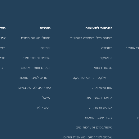
פתרונות לתעשייה
מוצרים
מידע
תעופה חלל ותעשייה בטחונית
טיפולי משטח מתכת
צרו
רי אחזקה
תחבורה
ציפויים
תנאי
אופטיקה
שמנים וחומרי סיכה
מדינ
מכשור רפואי
דבקים וחומרי איטום
הצהר
זיווד אלקטרוני ואלקטרוניקה
חומרים לעיבוד מתכת
מזון ומשקאות
כימיקלים לטיפול במים
אחזקה תעשייתית
סייקלין
אנרגיה ותשתיות
ווסט קלין
ן
עיבוד שבבי ומתכות
טיפול במים ומערכות מים
שמנים למדחסים ומשאבות ואקום