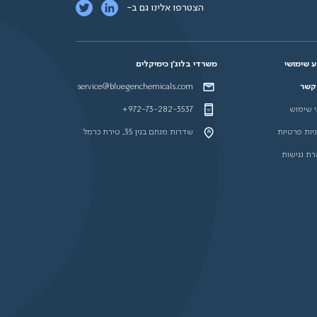
הצטרפו אלינו גם ב-
 שימושי
משרדי בלוג'ן כימיקלים
 קשר
service@bluegenchemicals.com
 שימוש
+972-73-282-3537
יות פרטיות
שדרות מנחם בגין 35, טירת כרמל
ת נגישות